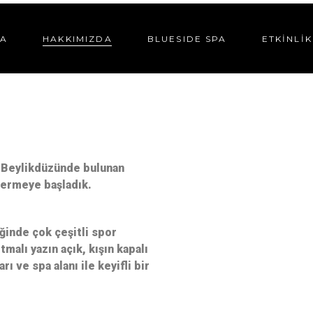
FA
HAKKIMIZDA
BLUESIDE SPA
ETKINLIK
, Beylikdüzünde bulunan
vermeye başladık.
iğinde çok çeşitli spor
tmalı yazın açık, kışın kapalı
rı ve spa alanı ile keyifli bir