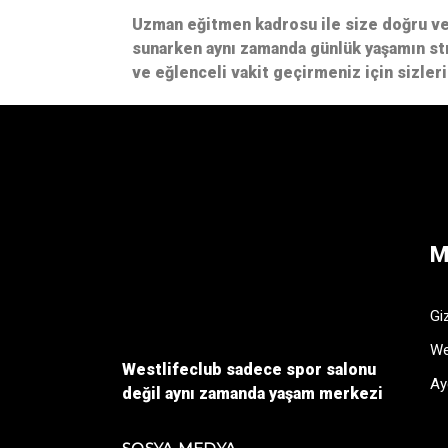
Uzman eğitmen kadrosu ile size doğru ve 
sunarken aynı zamanda günlük yaşamın st
ve eğlenceli vakit geçirmeniz için sizleri
M
Giz
We
Westlifeclub sadece spor salonu
Ay
değil aynı zamanda yaşam merkezi